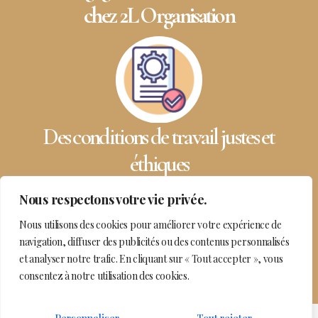
chez 2L Organisation
L’inclusion et la formation au cœur de
notre politique RH
2L Organisation recrute chaque année des femmes et des
Nous respectons votre vie privée.
hommes issus de tous horizons, notamment des étudiants en
alternance, afin de leur offrir une première expérience
Nous utilisons des cookies pour améliorer votre expérience de
professionnelle enrichissante. Cette politique favorise la
navigation, diffuser des publicités ou des contenus personnalisés
montée en compétences et le renouvellement des talents.
et analyser notre trafic. En cliquant sur « Tout accepter », vous
consentez à notre utilisation des cookies.