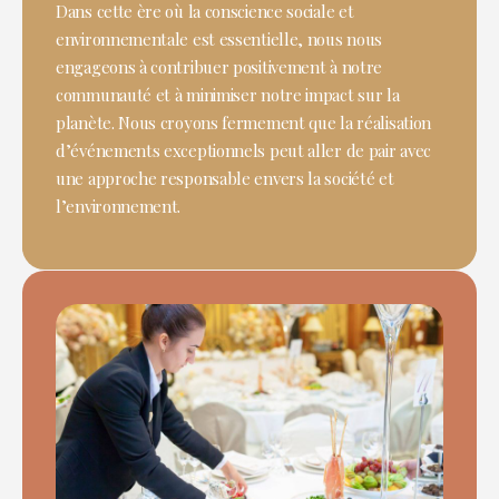
Dans cette ère où la conscience sociale et
environnementale est essentielle, nous nous
engageons à contribuer positivement à notre
communauté et à minimiser notre impact sur la
planète. Nous croyons fermement que la réalisation
d’événements exceptionnels peut aller de pair avec
une approche responsable envers la société et
l’environnement.